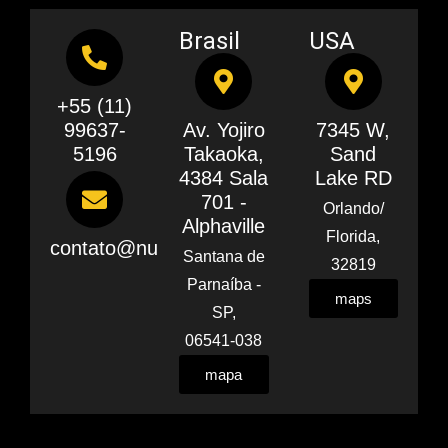
Brasil
USA
+55 (11)
99637-
Av. Yojiro
7345 W,
5196
Takaoka,
Sand
4384 Sala
Lake RD
701 -
Orlando/
Alphaville
Florida,
contato@nublify.com
Santana de
32819
Parnaíba -
maps
SP,
06541-038
mapa