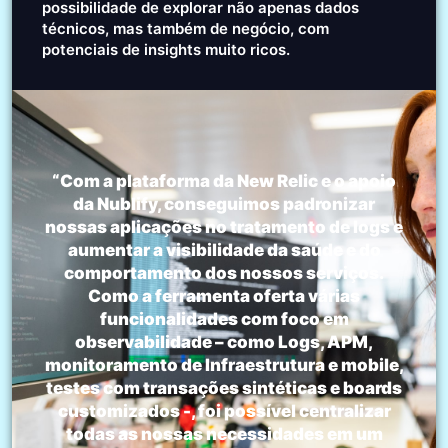
possibilidade de explorar não apenas dados
técnicos, mas também de negócio, com
potenciais de insights muito ricos.
“Com a plataforma da New Relic e o apoio
da Nublify, conseguimos padronizar
nossas aplicações no tratamento de logs e
aumentar a visibilidade da saúde e do
comportamento dos nossos serviços.
Como a ferramenta oferta várias
funcionalidades com foco em
observabilidade – como Logs, APM,
monitoramento de Infraestrutura e mobile,
testes com transações sintéticas e boards
customizados -, foi possível centralizar
todas as nossas necessidades em um