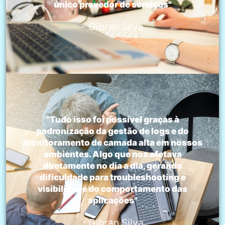
único provedor de serviços"
- Gibran Silva
"Tudo isso foi possível graças à
padronização da gestão de logs e do
monitoramento de camada alta em nossos
ambientes. Algo que nos afetava
diretamente no dia a dia, gerando
dificuldade para troubleshooting e
visibilidade do comportamento das
aplicações"
- Gibran Silva