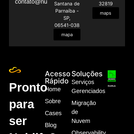
contato@nublify.com
Santana de
32819
Parnaíba -
maps
SP,
06541-038
mapa
Acesso
Soluções
Rápido
Serviços
Pronto
Home
Gerenciados
para
Sobre
Migração
de
Cases
ser
Nuvem
Blog
Observability